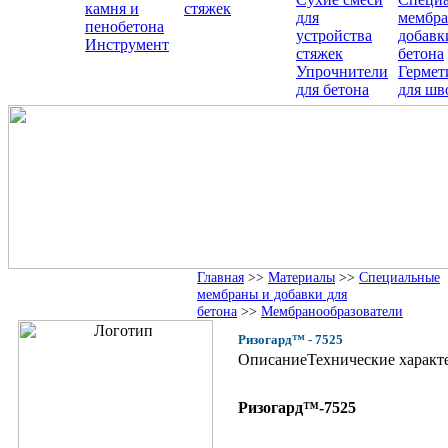
камня и
стяжек
для
мембра
пенобетона
устройства
добавк
Инструмент
стяжек
бетона
Упрочнители
Гермет
для бетона
для шв
Главная
>>
Материалы
>>
Специальные
мембраны и добавки для
бетона
>>
Мембранообразователи
Ризогард™ - 7525
Описание
Технические характ
Ризогард™-7525