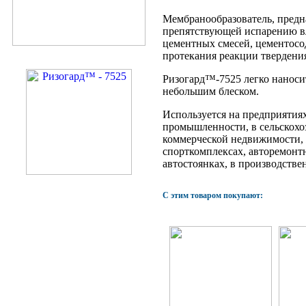
Мембранообразователь,
предн
препятствующей испарению в
цементных смесей, цементосо
протекания реакции твердения
Ризогард™-7525 легко наносит
небольшим блеском.
Используется на предприятиях
промышленности, в сельскохо
коммерческой недвижимости, 
спорткомплексах, авторемонт
автостоянках, в производств
С этим товаром покупают: