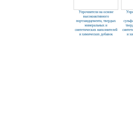
Упрочнители на основе
Упро
высокоактивного
портландцемента, твердых
сульфа
минеральных и
твер
синтетических наполнителей
синтет
и химических добавок
и х