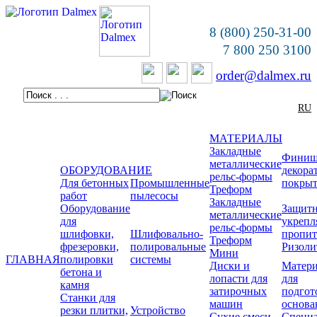
8 (800) 250-31-00
7 800 250 3100
order@dalmex.ru
RU
МАТЕРИАЛЫ
Закладные
Финиш
металлические
ОБОРУДОВАНИЕ
декора
рельс-формы
Для бетонных
Промышленные
покры
Треформ
работ
пылесосы
Закладные
Оборудование
Защитн
металлические
для
укреп
рельс-формы
шлифовки,
Шлифовально-
пропи
Треформ
фрезеровки,
полировальные
Ризоли
Мини
ГЛАВНАЯ
полировки
системы
Диски и
Матер
бетона и
лопасти для
для
камня
затирочных
подгот
Станки для
машин
основа
резки плитки,
Устройство
Сухие смеси
Специ