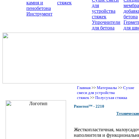
камня и
стяжек
для
мембра
пенобетона
устройства
добавк
Инструмент
стяжек
бетона
Упрочнители
Гермет
для бетона
для шв
Главная
>>
Материалы
>>
Сухие
смеси для устройства
стяжек
>>
Полусухая стяжка
Ризотоп™ - 2210
Описание
Технические
Жесткопластичная, малоусадоч
наполнителя и функциональн