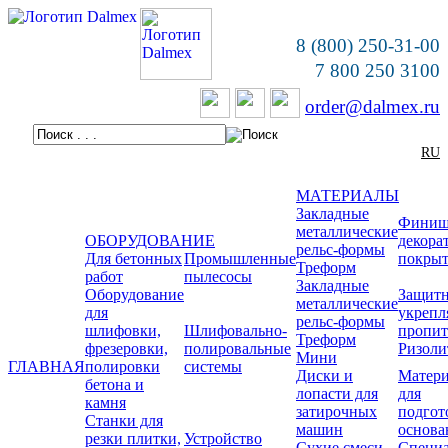
8 (800) 250-31-00
7 800 250 3100
order@dalmex.ru
RU
МАТЕРИАЛЫ
Закладные
Финиш
металлические
ОБОРУДОВАНИЕ
декора
рельс-формы
Для бетонных
Промышленные
покры
Треформ
работ
пылесосы
Закладные
Оборудование
Защитн
металлические
для
укреп
рельс-формы
шлифовки,
Шлифовально-
пропи
Треформ
фрезеровки,
полировальные
Ризоли
Мини
ГЛАВНАЯ
полировки
системы
Диски и
Матер
бетона и
лопасти для
для
камня
затирочных
подгот
Станки для
машин
основа
резки плитки,
Устройство
Сухие смеси
Специ