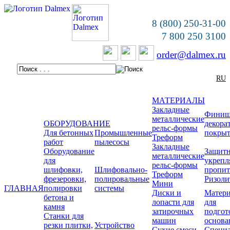
8 (800) 250-31-00
7 800 250 3100
order@dalmex.ru
RU
МАТЕРИАЛЫ
Закладные
Финиш
металлические
ОБОРУДОВАНИЕ
декора
рельс-формы
Для бетонных
Промышленные
покры
Треформ
работ
пылесосы
Закладные
Оборудование
Защитн
металлические
для
укреп
рельс-формы
шлифовки,
Шлифовально-
пропи
Треформ
фрезеровки,
полировальные
Ризоли
Мини
ГЛАВНАЯ
полировки
системы
Диски и
Матер
бетона и
лопасти для
для
камня
затирочных
подгот
Станки для
машин
основа
резки плитки,
Устройство
Сухие смеси
Специ