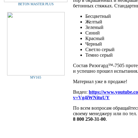
пор в окрашенных и неокраш
BETON MASTER PLUS
бетонных стяжках. Стандартны
Бесцветный
Желтый
Зеленый
Синий
Красный
Черный
Светло серый
Темно серый
Состав Ризогард™-7505 проте
и успешно прошел испытания
MV165
М
атериал уже в продаже!
Видео:
https://www.youtube.c
v=Vg4iWNituUY
По всем вопросам обращайтес
своему менеджеру или по тел.
8 800 250-31-00
.