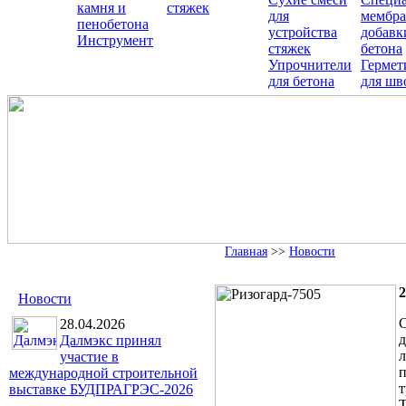
камня и
стяжек
для
мембра
пенобетона
устройства
добавк
Инструмент
стяжек
бетона
Упрочнители
Гермет
для бетона
для шв
Главная
>>
Новости
2
Новости
С
28.04.2026
д
Далмэкс принял
л
участие в
п
международной строительной
т
выставке БУДПРАГРЭС-2026