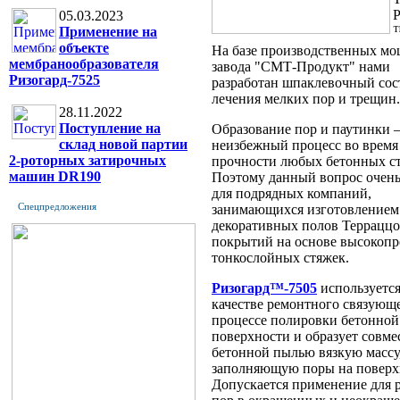
Р
05.03.2023
Применение на
объекте
На базе производственных м
мембранообразователя
завода "СМТ-Продукт" нами
Ризогард-7525
разработан шпаклевочный сос
лечения мелких пор и трещин.
28.11.2022
Поступление на
Образование пор и паутинки 
склад новой партии
неизбежный процесс во время
2-роторных затирочных
прочности любых бетонных ст
машин DR190
Поэтому данный вопрос очень
для подрядных компаний,
Спецпредложения
занимающихся изготовлением
декоративных полов Терраццо
покрытий на основе высокоп
тонкослойных стяжек.
Ризогард™-7505
используется
качестве ремонтного связующе
процессе полировки бетонной
поверхности и образует совме
бетонной пылью вязкую массу
заполняющую поры на поверх
Допускается применение для 