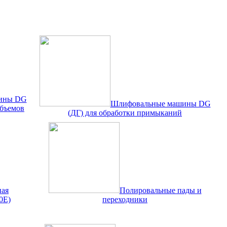
ины DG
Шлифовальные машины DG
объемов
(ДГ) для обработки примыканий
ная
Полировальные пады и
0Е)
переходники