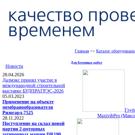
Главная
>>
Каталог оборудовани
Для бетонных работ
Новости
28.04.2026
Далмэкс принял участие в
международной строительной
выставке БУДПРАГРЭС-2026
05.03.2023
Применение на объекте
мембранообразователя
Глуб
Ризогард-7525
MaxivibPro (Макс
28.11.2022
Поступление на склад новой
партии 2-роторных
затирочных машин DR190