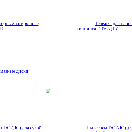
торные затирочные
Тележка для нане
DR
топпинга DTv (ДТв)
мазные диски
 DC (ДС) для сухой
Пылесосы DC (ДС) для