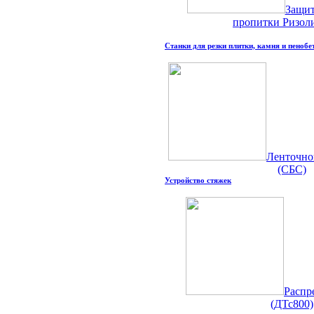
Защи
пропитки Ризол
Станки для резки плитки, камня и пенобе
Ленточно
(СБС)
Устройство стяжек
Распр
(ДТс800)