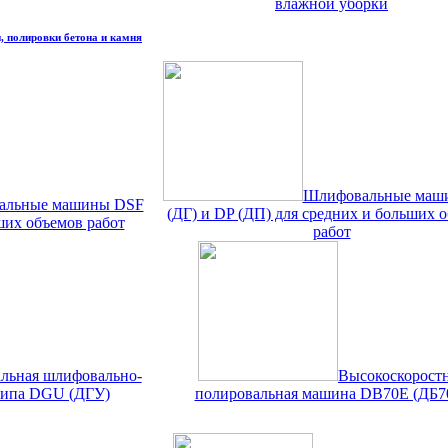
влажной уборки
, полировки бетона и камня
Шлифовальные маш
вальные машины DSF
(ДГ) и DP (ДП) для средних и больших 
ших объемов работ
работ
льная шлифовально-
Высокоскорост
типа DGU (ДГУ)
полировальная машина DB70E (ДБ7