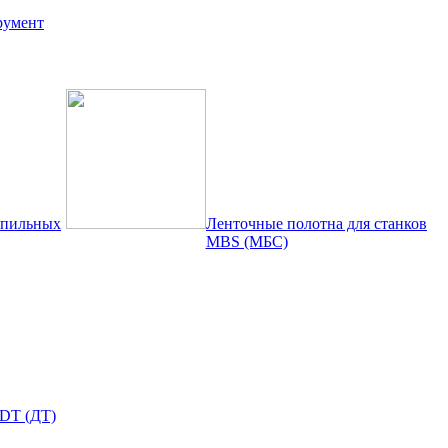
румент
опильных
Ленточные полотна для станков
MBS (МБС)
DT (ДТ)