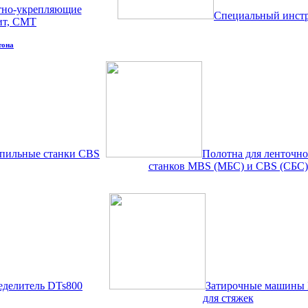
тно-укрепляющие
Специальный инст
ит, СМТ
тона
пильные станки CBS
Полотна для ленточн
станков MBS (МБС) и CBS (СБС)
еделитель DTs800
Затирочные машины 
для стяжек