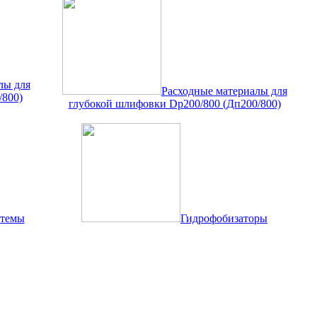
лы для
Расходные материалы для
/800)
глубокой шлифовки Dp200/800 (Дп200/800)
стемы
Гидрофобизаторы