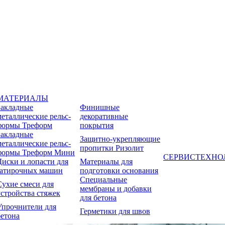
МАТЕРИАЛЫ
Закладные
Финишные
металлические рельс-
декоративные
формы Треформ
покрытия
Закладные
Защитно-укрепляющие
металлические рельс-
пропитки Ризолит
формы Треформ Мини
СЕРВИС
ТЕХНО
Диски и лопасти для
Материалы для
затирочных машин
подготовки основания
Специальные
Сухие смеси для
мембраны и добавки
устройства стяжек
для бетона
Упрочнители для
Герметики для швов
бетона