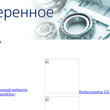
я
инный вибратор
Виброскребок DS
ивибПро)