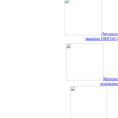
Двухрото
машина DRP160 
Материа
основани