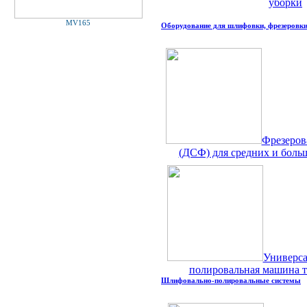
уборки
MV165
Оборудование для шлифовки, фрезеровки
Фрезеро
(ДСФ) для средних и боль
Универса
полировальная машина 
Шлифовально-полировальные системы