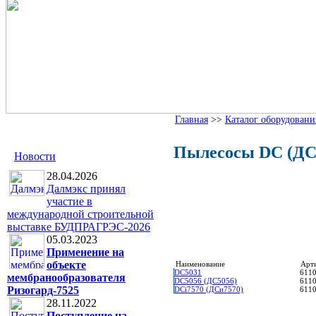
Главная
>>
Каталог оборудовани
Пылесосы DC (ДС)
Новости
28.04.2026
Далмэкс принял
участие в
международной строительной
выставке БУДПРАГРЭС-2026
05.03.2023
Применение на
объекте
Наименование
Арт
DC5031
6110
мембранообразователя
DC5056 (ДС5056)
6110
Ризогард-7525
DCi7570 (ДСи7570)
6110
28.11.2022
Поступление на