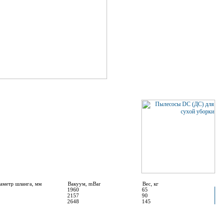
аметр шланга, мм
Вакуум, mBar
Вес, кг
1960
65
2157
90
2648
145