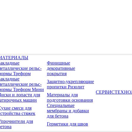
МАТЕРИАЛЫ
Закладные
Финишные
металлические рельс-
декоративные
формы Треформ
покрытия
Закладные
Защитно-укрепляющие
металлические рельс-
пропитки Ризолит
формы Треформ Мини
СЕРВИС
ТЕХНО
Диски и лопасти для
Материалы для
затирочных машин
подготовки основания
Специальные
Сухие смеси для
мембраны и добавки
устройства стяжек
для бетона
Упрочнители для
Герметики для швов
бетона