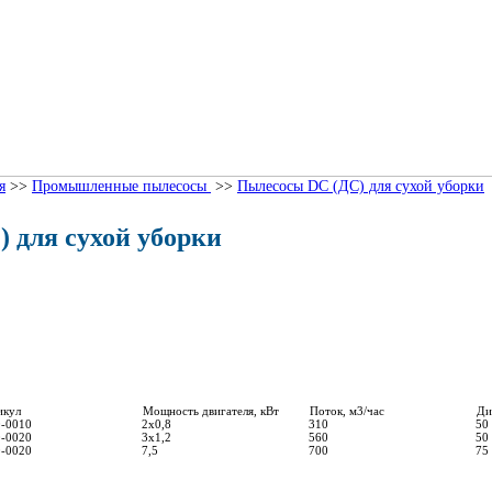
я
>>
Промышленные пылесосы
>>
Пылесосы DC (ДС) для сухой уборки
 для сухой уборки
икул
Мощность двигателя, кВт
Поток, м3/час
Ди
-0010
2х0,8
310
50
-0020
3х1,2
560
50
-0020
7,5
700
75